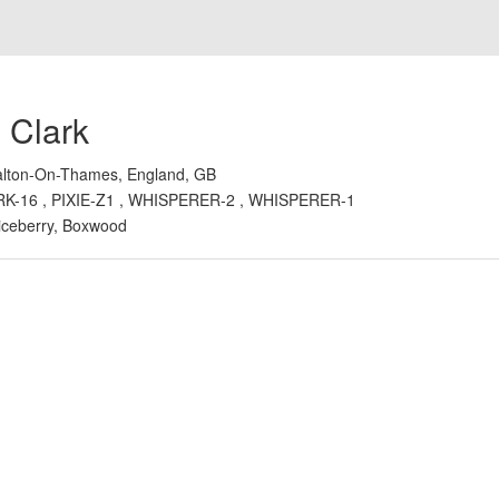
 Clark
lton-On-Thames, England, GB
K-16 , PIXIE-Z1 , WHISPERER-2 , WHISPERER-1
iceberry, Boxwood