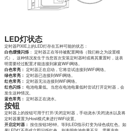
LED灯状态
定时器PIXIE上的LED灯存在五种可能的状态：
白色缓慢闪烁
： 定时器正在等待被配置网络（我们称之为设置模
式）。这种情况发生于当您首次安装定时器时或将其重置时，这表
明需要经过配置才能连接到家庭WiFi网络。
白色常亮：
定时器正在启动，它将尝试连接到WIFi网络。
绿色常亮：
定时器已连接到WiFi网络。
红色常亮：
定时器无法连接到WiFi网络。
红色闪烁：
电池电量低。当您在电池电量低时尝试打开定时器，会
发生这种情况。
蓝色常亮：
定时器正在浇水。
按钮
定时器上的按钮可用于打开/关闭定时器，手动浇水/关闭浇水以及将
定时器重置为Host模式来进行WiFi设置。
开启定时器：
按住按钮3秒钟。等到LED指示灯变为绿色或红色。如
果LED灯不亮或立即闪烁红色，则表明电池电量不足，需要充电。