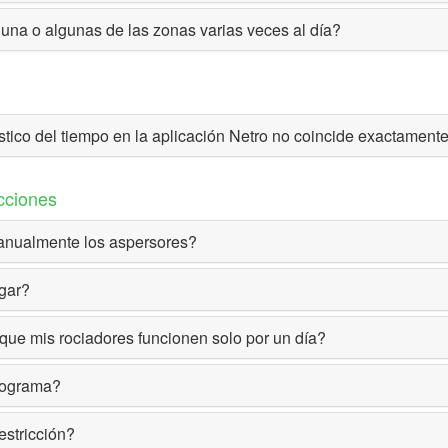
 una o algunas de las zonas varias veces al día?
stico del tiempo en la aplicación Netro no coincide exactament
cciones
nualmente los aspersores?
gar?
e mis rociadores funcionen solo por un día?
rograma?
stricción?